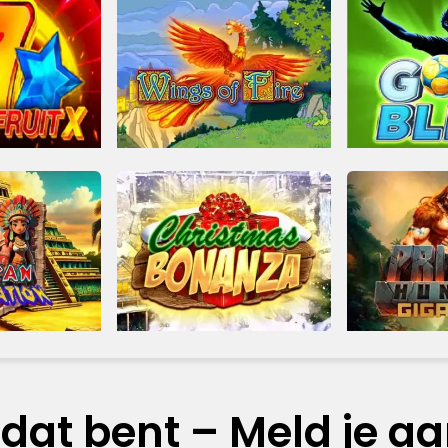
 dat bent – Meld je aa