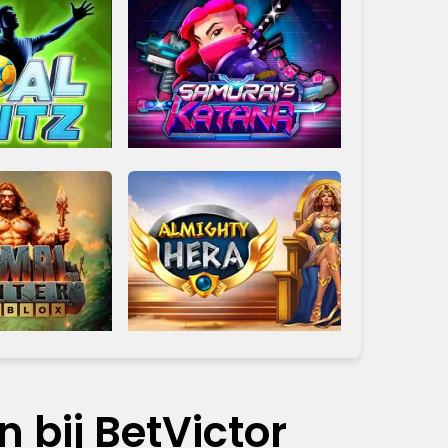
n bij BetVictor