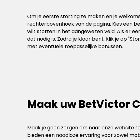
Om je eerste storting te maken en je welkomst
rechterbovenhoek van de pagina. Kies een beta
wilt storten in het aangewezen veld. Als er e
dat nodig is. Zodra je klaar bent, klik je op 
met eventuele toepasselijke bonussen.
Maak uw BetVictor 
Maak je geen zorgen om naar onze website te 
bieden een naadloze ervaring voor zowel mobi