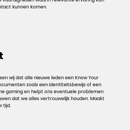
ontact kunnen komen.
t
sen wij dat alle nieuwe leden een Know Your
documenten zoals een identiteitsbewijs of een
nline gaming en helpt ons eventuele problemen
en dat we alles vertrouwelijk houden. Maakt
tijd.