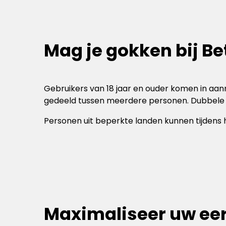
Mag je gokken bij Be
Gebruikers van 18 jaar en ouder komen in aan
gedeeld tussen meerdere personen. Dubbele a
Personen uit beperkte landen kunnen tijdens
Maximaliseer uw eers