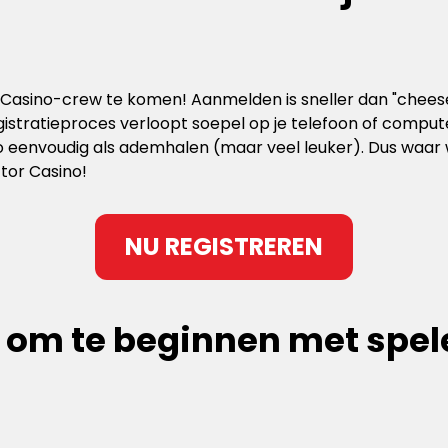
tor Casino-crew te komen! Aanmelden is sneller dan "chees
gistratieproces verloopt soepel op je telefoon of compu
s zo eenvoudig als ademhalen (maar veel leuker). Dus waar
tor Casino!
NU REGISTREREN
om te beginnen met spele