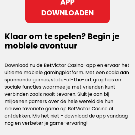
APP
DOWNLOADEN
Klaar om te spelen? Begin je
mobiele avontuur
Download nu de BetVictor Casino-app en ervaar het
ultieme mobiele gamingplatform. Met een scala aan
spannende games, state-of-the-art graphics en
sociale functies waarmee je met vrienden kunt
verbinden zoals nooit tevoren. Sluit je aan bij
miljoenen gamers over de hele wereld die hun
nieuwe favoriete game op BetVictor Casino al
ontdekken. Mis het niet - download de app vandaag
nog en verbeter je game-ervaring!