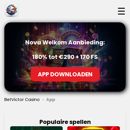
☰
Nova Welkom Aanbieding:
180% tot €290 + 170 FS
APP DOWNLOADEN
›
BetVictor Casino
App
Populaire spellen