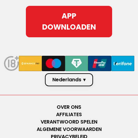
APP
DOWNLOADEN
Nederlands
▾
OVER ONS
AFFILIATES
VERANTWOORD SPELEN
ALGEMENE VOORWAARDEN
PRIVACYBELEID