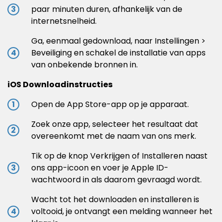
paar minuten duren, afhankelijk van de
internetsnelheid.
Ga, eenmaal gedownload, naar Instellingen >
Beveiliging en schakel de installatie van apps
van onbekende bronnen in.
iOS Downloadinstructies
Open de App Store-app op je apparaat.
Zoek onze app, selecteer het resultaat dat
overeenkomt met de naam van ons merk.
Tik op de knop Verkrijgen of Installeren naast
ons app-icoon en voer je Apple ID-
wachtwoord in als daarom gevraagd wordt.
Wacht tot het downloaden en installeren is
voltooid, je ontvangt een melding wanneer het