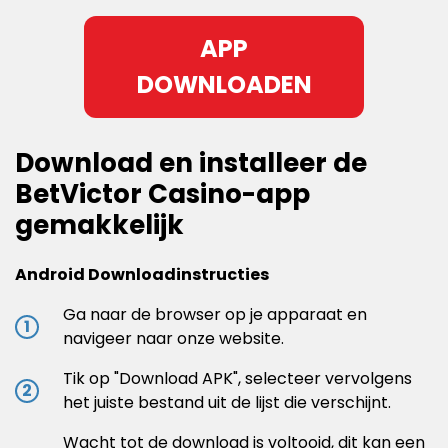
APP
DOWNLOADEN
Download en installeer de
BetVictor Casino-app
gemakkelijk
Android Downloadinstructies
Ga naar de browser op je apparaat en
navigeer naar onze website.
Tik op "Download APK", selecteer vervolgens
het juiste bestand uit de lijst die verschijnt.
Wacht tot de download is voltooid, dit kan een