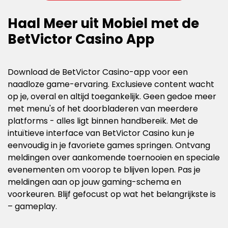
Haal Meer uit Mobiel met de
BetVictor Casino App
Download de BetVictor Casino-app voor een
naadloze game-ervaring. Exclusieve content wacht
op je, overal en altijd toegankelijk. Geen gedoe meer
met menu's of het doorbladeren van meerdere
platforms - alles ligt binnen handbereik. Met de
intuïtieve interface van BetVictor Casino kun je
eenvoudig in je favoriete games springen. Ontvang
meldingen over aankomende toernooien en speciale
evenementen om voorop te blijven lopen. Pas je
meldingen aan op jouw gaming-schema en
voorkeuren. Blijf gefocust op wat het belangrijkste is
– gameplay.