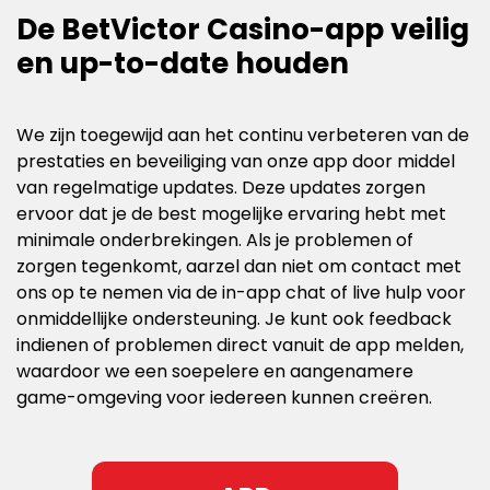
De BetVictor Casino-app veilig
en up-to-date houden
We zijn toegewijd aan het continu verbeteren van de
prestaties en beveiliging van onze app door middel
van regelmatige updates. Deze updates zorgen
ervoor dat je de best mogelijke ervaring hebt met
minimale onderbrekingen. Als je problemen of
zorgen tegenkomt, aarzel dan niet om contact met
ons op te nemen via de in-app chat of live hulp voor
onmiddellijke ondersteuning. Je kunt ook feedback
indienen of problemen direct vanuit de app melden,
waardoor we een soepelere en aangenamere
game-omgeving voor iedereen kunnen creëren.