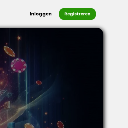
Inloggen
Registreren