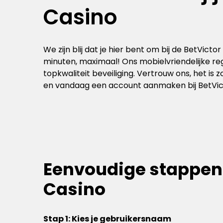
Casino
We zijn blij dat je hier bent om bij de BetVic
minuten, maximaal! Ons mobielvriendelijke re
topkwaliteit beveiliging. Vertrouw ons, het i
en vandaag een account aanmaken bij BetVic
Eenvoudige stappen 
Casino
Stap 1: Kies je gebruikersnaam