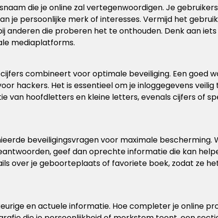
naam die je online zal vertegenwoordigen. Je gebruikers
aan je persoonlijke merk of interesses. Vermijd het gebruik
j anderen die proberen het te onthouden. Denk aan iets 
ale mediaplatforms.
ijfers combineert voor optimale beveiliging. Een goed wa
voor hackers. Het is essentieel om je inloggegevens veili
tie van hoofdletters en kleine letters, evenals cijfers of 
nieerde beveiligingsvragen voor maximale bescherming.
beantwoorden, geef dan oprechte informatie die kan helpen 
ils over je geboorteplaats of favoriete boek, zodat ze 
keurige en actuele informatie. Hoe completer je online pro
grafie die je persoonlijkheid of merkstem toont, een sec