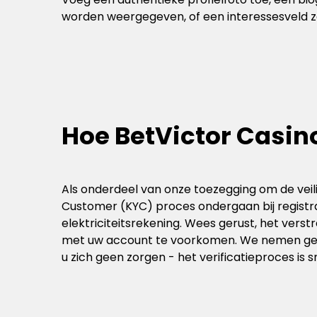
worden weergegeven, of een interessesveld z
Hoe BetVictor Casino
Als onderdeel van onze toezegging om de veili
Customer (KYC) proces ondergaan bij registrat
elektriciteitsrekening. Wees gerust, het ver
met uw account te voorkomen. We nemen gege
u zich geen zorgen - het verificatieproces is 