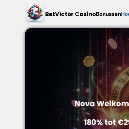
BetVictor Casino
Bonussen
Hoe
Nova Welkom 
180% tot €2