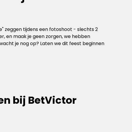
e" zeggen tijdens een fotoshoot - slechts 2
ter, en maak je geen zorgen, we hebben
 wacht je nog op? Laten we dit feest beginnen
n bij BetVictor