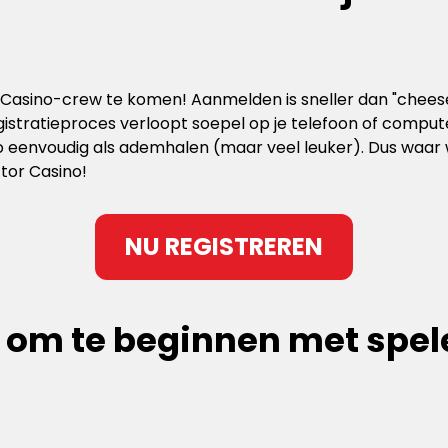
tor Casino-crew te komen! Aanmelden is sneller dan "chees
gistratieproces verloopt soepel op je telefoon of compu
s zo eenvoudig als ademhalen (maar veel leuker). Dus waar
tor Casino!
NU REGISTREREN
om te beginnen met spele