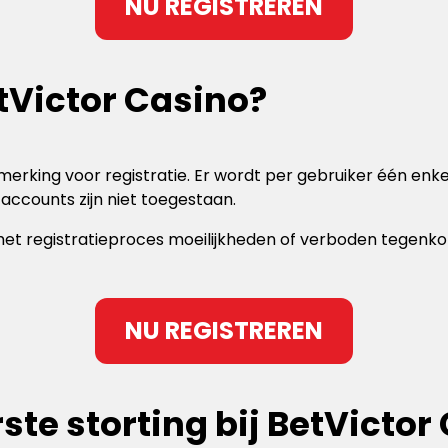
NU REGISTREREN
tVictor Casino?
merking voor registratie. Er wordt per gebruiker één enk
ccounts zijn niet toegestaan.
 het registratieproces moeilijkheden of verboden tegenk
NU REGISTREREN
te storting bij BetVictor