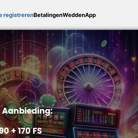
 registreren
Betalingen
Wedden
App
Aanbieding:
90 + 170 FS