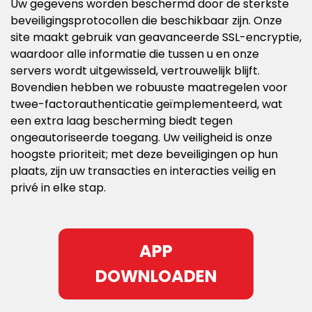
Uw gegevens worden beschermd door de sterkste
beveiligingsprotocollen die beschikbaar zijn. Onze
site maakt gebruik van geavanceerde SSL-encryptie,
waardoor alle informatie die tussen u en onze
servers wordt uitgewisseld, vertrouwelijk blijft.
Bovendien hebben we robuuste maatregelen voor
twee-factorauthenticatie geïmplementeerd, wat
een extra laag bescherming biedt tegen
ongeautoriseerde toegang. Uw veiligheid is onze
hoogste prioriteit; met deze beveiligingen op hun
plaats, zijn uw transacties en interacties veilig en
privé in elke stap.
APP
DOWNLOADEN