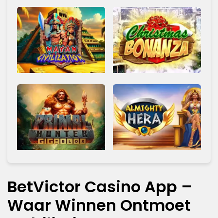
BetVictor Casino App –
Waar Winnen Ontmoet