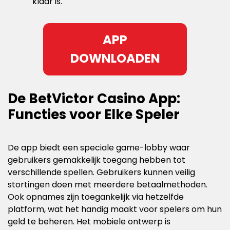
klaar is.
APP
DOWNLOADEN
De BetVictor Casino App:
Functies voor Elke Speler
De app biedt een speciale game-lobby waar
gebruikers gemakkelijk toegang hebben tot
verschillende spellen. Gebruikers kunnen veilig
stortingen doen met meerdere betaalmethoden.
Ook opnames zijn toegankelijk via hetzelfde
platform, wat het handig maakt voor spelers om hun
geld te beheren. Het mobiele ontwerp is