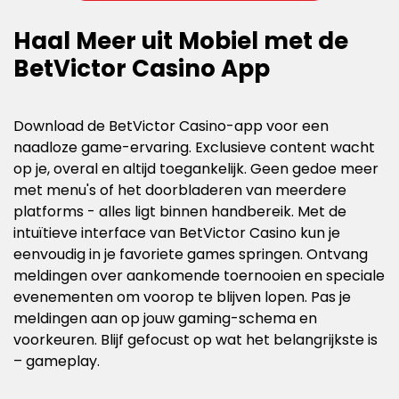
Haal Meer uit Mobiel met de
BetVictor Casino App
Download de BetVictor Casino-app voor een
naadloze game-ervaring. Exclusieve content wacht
op je, overal en altijd toegankelijk. Geen gedoe meer
met menu's of het doorbladeren van meerdere
platforms - alles ligt binnen handbereik. Met de
intuïtieve interface van BetVictor Casino kun je
eenvoudig in je favoriete games springen. Ontvang
meldingen over aankomende toernooien en speciale
evenementen om voorop te blijven lopen. Pas je
meldingen aan op jouw gaming-schema en
voorkeuren. Blijf gefocust op wat het belangrijkste is
– gameplay.