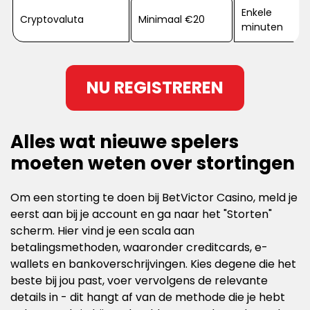
Enkele
Cryptovaluta
Minimaal €20
minuten
NU REGISTREREN
Alles wat nieuwe spelers
moeten weten over stortingen
Om een storting te doen bij BetVictor Casino, meld je
eerst aan bij je account en ga naar het "Storten"
scherm. Hier vind je een scala aan
betalingsmethoden, waaronder creditcards, e-
wallets en bankoverschrijvingen. Kies degene die het
beste bij jou past, voer vervolgens de relevante
details in - dit hangt af van de methode die je hebt