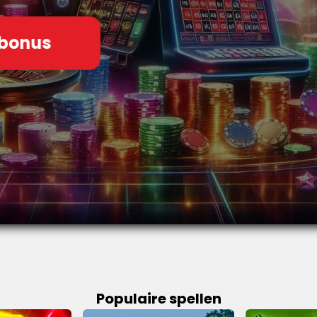
 bonus
Populaire spellen