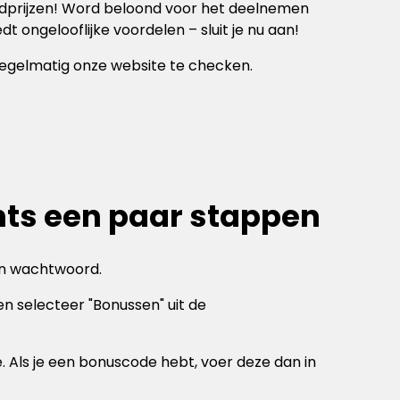
 geldprijzen! Word beloond voor het deelnemen
 ongelooflijke voordelen – sluit je nu aan!
regelmatig onze website te checken.
hts een paar stappen
en wachtwoord.
n selecteer "Bonussen" uit de
 Als je een bonuscode hebt, voer deze dan in