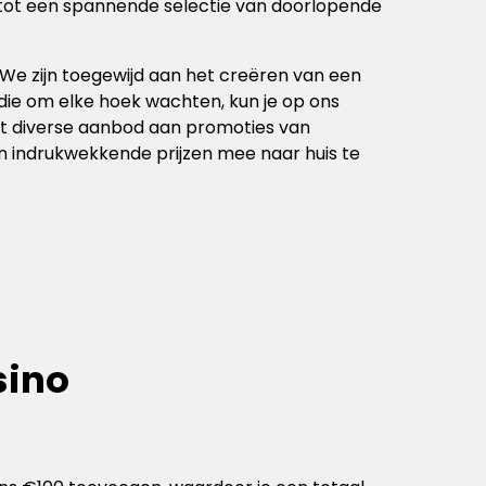
, tot een spannende selectie van doorlopende
 We zijn toegewijd aan het creëren van een
die om elke hoek wachten, kun je op ons
et diverse aanbod aan promoties van
n indrukwekkende prijzen mee naar huis te
sino