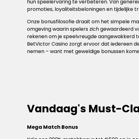
hun speelervaring te verbeteren. Van genereu
promoties, loyaliteitsbeloningen en tijdelijke t
Onze bonusfilosofie draait om het simpele ma
omgeving waarin spelers zich gewaardeerd voe
rekenen om je speelvreugde aangewakkerd te 
BetVictor Casino zorgt ervoor dat iedereen d
nemen – want met geweldige bonussen komen
Vandaag's Must-Clai
Mega Match Bonus