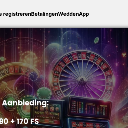
 registreren
Betalingen
Wedden
App
Aanbieding:
90 + 170 FS