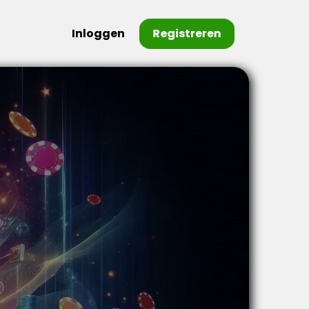
Inloggen
Registreren