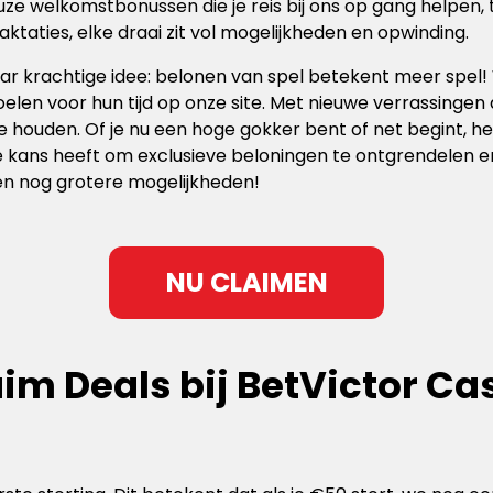
ze welkomstbonussen die je reis bij ons op gang helpen
raktaties, elke draai zit vol mogelijkheden en opwinding.
ar krachtige idee: belonen van spel betekent meer spel!
len voor hun tijd op onze site. Met nieuwe verrassingen 
houden. Of je nu een hoge gokker bent of net begint, h
e kans heeft om exclusieve beloningen te ontgrendelen e
 nog grotere mogelijkheden!
NU CLAIMEN
m Deals bij BetVictor Ca