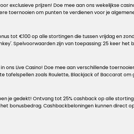
oor exclusieve prijzen! Doe mee aan ons wekelijkse casi
re toernooien om punten te verdienen voor je algemene
s tot €100 op alle stortingen die tussen vrijdag en zo
onkey'. Spelvoorwaarden zijn van toepassing: 25 keer het
in ons Live Casino! Doe mee aan verschillende toernooien 
e tafelspellen zoals Roulette, Blackjack of Baccarat om 
en je gedekt! Ontvang tot 25% cashback op alle stortinge
r het bonusbedrag. Cashbackbeloningen kunnen direct op