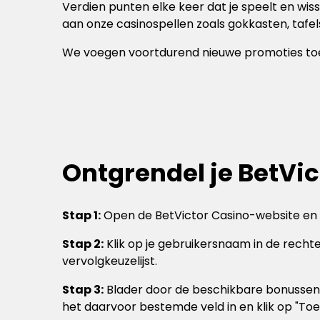
Verdien punten elke keer dat je speelt en wis
aan onze casinospellen zoals gokkasten, tafels
We voegen voortdurend nieuwe promoties toe o
Ontgrendel je BetVi
Stap 1:
Open de BetVictor Casino-website en l
Stap 2:
Klik op je gebruikersnaam in de recht
vervolgkeuzelijst.
Stap 3:
Blader door de beschikbare bonussen, 
het daarvoor bestemde veld in en klik op "To